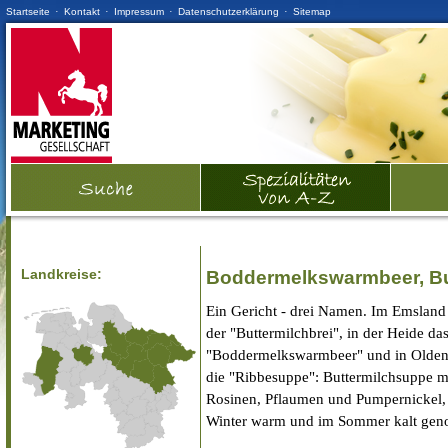
·
·
·
·
Startseite
Kontakt
Impressum
Datenschutzerklärung
Sitemap
Landkreise:
Boddermelkswarmbeer, Bu
Ein Gericht - drei Namen. Im Emsland 
der "Buttermilchbrei", in der Heide da
"Boddermelkswarmbeer" und in Olde
die "Ribbesuppe": Buttermilchsuppe m
Rosinen, Pflaumen und Pumpernickel,
Winter warm und im Sommer kalt gen