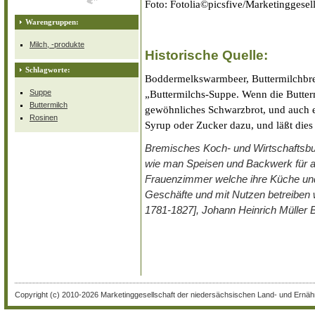
Foto: Fotolia©picsfive/Marketinggesell
Warengruppen:
Milch, -produkte
Historische Quelle:
Schlagworte:
Boddermelkswarmbeer, Buttermilchbre
Suppe
„Buttermilchs-Suppe. Wenn die Butter
Buttermilch
gewöhnliches Schwarzbrot, und auch 
Rosinen
Syrup oder Zucker dazu, und läßt dies
Bremisches Koch- und Wirtschaftsbuc
wie man Speisen und Backwerk für al
Frauenzimmer welche ihre Küche und
Geschäfte und mit Nutzen betreiben 
1781-1827], Johann Heinrich Müller 
Copyright (c) 2010-2026 Marketinggesellschaft der niedersächsischen Land- und Ernähr