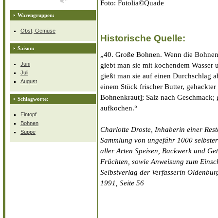
Foto: Fotolia©Quade
Warengruppen:
Obst, Gemüse
Historische Quelle:
Saison:
„40. Große Bohnen. Wenn die Bohnen
Juni
giebt man sie mit kochendem Wasser un
Juli
gießt man sie auf einen Durchschlag a
August
einem Stück frischer Butter, gehackter 
Bohnenkraut]; Salz nach Geschmack; gi
Schlagworte:
aufkochen.“
Eintopf
Bohnen
Charlotte Droste, Inhaberin einer Res
Suppe
Sammlung von ungefähr 1000 selbster
aller Arten Speisen, Backwerk und G
Früchten, sowie Anweisung zum Einsc
Selbstverlag der Verfasserin Oldenb
1991, Seite 56