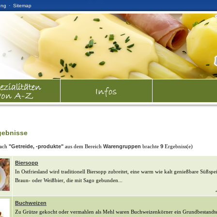
·
ung
Sitemap
gebnisse
nach
"Getreide, -produkte"
aus dem Bereich
Warengruppen
brachte
9
Ergebniss(e)
Biersopp
In Ostfriesland wird traditionell Biersopp zubreitet, eine warm wie kalt genießbare Süßspe
Braun- oder Weißbier, die mit Sago gebunden...
Buchweizen
Zu Grütze gekocht oder vermahlen als Mehl waren Buchweizenkörner ein Grundbestandte