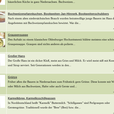
bäuerlichen Küche in ganz Niedersachsen. Buchweizen...
Buchweizenpfannkuchen, Bookweiten-Jan-Hinnerk, Bookweitenschubbers
Nach einem alten niedersächsischen Brauch wurden heiratswillige junge Bauern im Haus 
Angebeteten mit Buchweizenpfannkuchen bewirtet. War die...
Graupensuppe
Den Auftakt zu einem klassischen Oldenburger Hochzeitsmenü bildete meistens eine schö
Graupensuppe. Graupen sind nichts anderes als polierte...
Großer Hans
Der Große Hans ist ein dicker Kloß, meist aus Gries und Milch. Er wird meist süß mit Ko
und Sirup serviert. Seit Generationen werden in den...
Grütze
Früher aßen die Bauern in Niedersachsen zum Frühstück gern Grütze. Diese konnte mit W
oder Milch aus Buchweizen, Hafer oder auch Gerste und...
Karmelkbree, Karmelksschillgassen
In Norddeutschland heißt "Karmelk" Buttermilch. "Schillgassen" sind Perlgraupen oder
Gerstengrütze. Traditionell wurde der "Bree" (Brei) bzw. die...