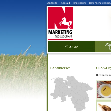
·
·
·
Startseite
Kontakt
Impressum
Datenschutzerklär
Landkreise:
Such-Er
Ihre Suche 