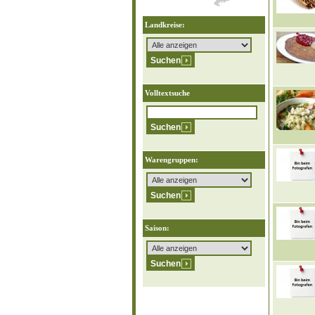
Landkreise:
Volltextsuche
Warengruppen:
Saison: