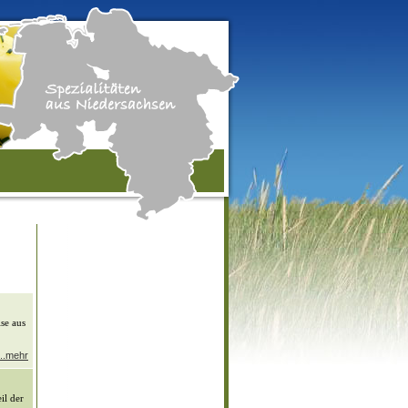
ise aus
...mehr
il der