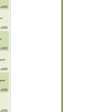
...mehr
der
...mehr
ne
...mehr
mpott
...mehr
asser
...mehr
...mehr