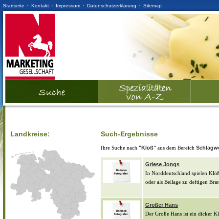
·
·
·
·
Startseite
Kontakt
Impressum
Datenschutzerklärung
Sitemap
Landkreise:
Such-Ergebnisse
Ihre Suche nach
"Kloß"
aus dem Bereich
Schlagw
Griese Jongs
In Norddeutschland spielen Klöß
oder als Beilage zu deftigen Bra
Großer Hans
Der Große Hans ist ein dicker K