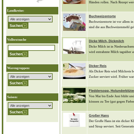
Händen rollen. Nach Rezept werd
Landkreise:
Buchweizentorte
Buchweizentorte ist vor allem i
sind die aus Buchweizenmehl ge
Volltextsuche
Dicke Milch, Dickmilch
Dicke Milch ist in Niedersachsen
wird entrahmte Milch tagsüber au
Dicker Reis
Warengruppen:
Als Dicker Reis wird Milchreis 
Zucker serviert wird. Früher war
Fleddersopp, Holunderblüt
Von Mai bis Ende Juni blüht und
Saison:
können zu Tee (gut gegen Fieber
Großer Hans
Der Große Hans ist ein dicker K
und Sirup serviert. Seit Generat