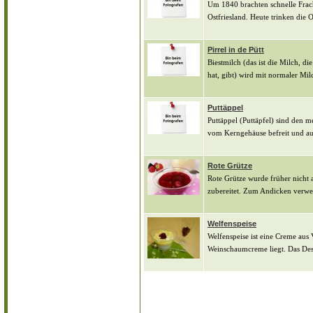
Um 1840 brachten schnelle Frac
Ostfriesland. Heute trinken die Os
Pirrel in de Pütt
Biestmilch (das ist die Milch, d
hat, gibt) wird mit normaler Mi
Puttäppel
Puttäppel (Puttäpfel) sind den m
vom Kerngehäuse befreit und auf
Rote Grütze
Rote Grütze wurde früher nicht 
zubereitet. Zum Andicken verwe
Welfenspeise
Welfenspeise ist eine Creme aus 
Weinschaumcreme liegt. Das Dess