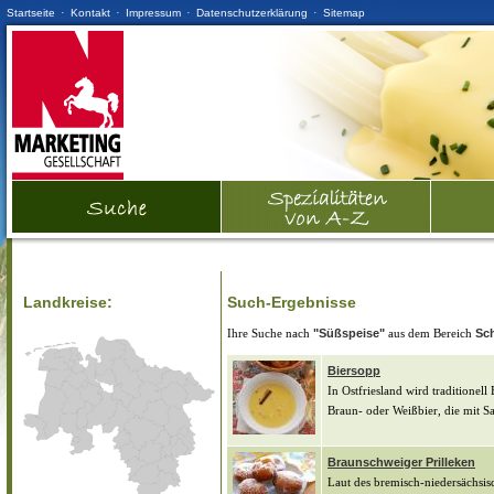
·
·
·
·
Startseite
Kontakt
Impressum
Datenschutzerklärung
Sitemap
Landkreise:
Such-Ergebnisse
Ihre Suche nach
"Süßspeise"
aus dem Bereich
Sc
Biersopp
In Ostfriesland wird traditionel
Braun- oder Weißbier, die mit S
Braunschweiger Prilleken
Laut des bremisch-niedersächsis