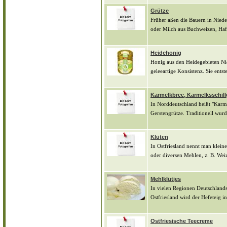
Grütze
Früher aßen die Bauern in Niede
oder Milch aus Buchweizen, Hafe
Heidehonig
Honig aus den Heidegebieten Nied
geleeartige Konsistenz. Sie entst
Karmelkbree, Karmelksschil
In Norddeutschland heißt "Karme
Gerstengrütze. Traditionell wurde
Klüten
In Ostfriesland nennt man klein
oder diversen Mehlen, z. B. Weiz
Mehlklütjes
In vielen Regionen Deutschlands
Ostfriesland wird der Hefeteig i
Ostfriesische Teecreme