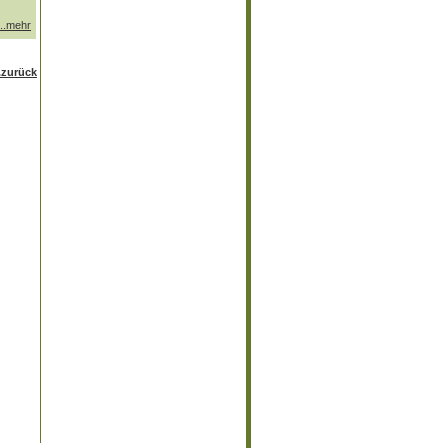
...mehr
..zurück