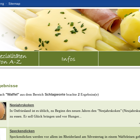
·
ung
Sitemap
gebnisse
nach
"Waffel"
aus dem Bereich
Schlagworte
brachte
2
Ergebniss(e)
Neejahrskoken
In Ostfriesland ist es üblich, zu Beginn des neuen Jahres den "Neejahrskoken" (Neujahrsk
zu essen. Er soll Glück bringen und vor Hunger...
Speckendicken
Speckendicken werden vor allem im Rheiderland am Silvestertag in einem Waffeleisen g