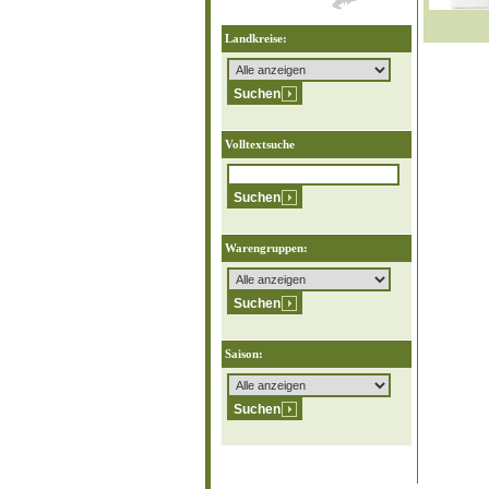
Landkreise:
Volltextsuche
Warengruppen:
Saison: