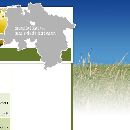
uchen)
...mehr
ebacken