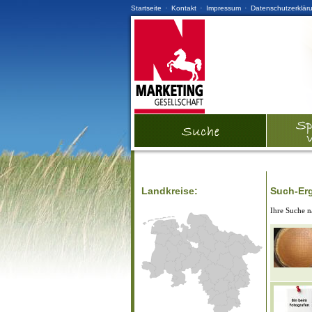
·
·
·
Startseite
Kontakt
Impressum
Datenschutzerklär
Landkreise:
Such-Er
Ihre Suche 