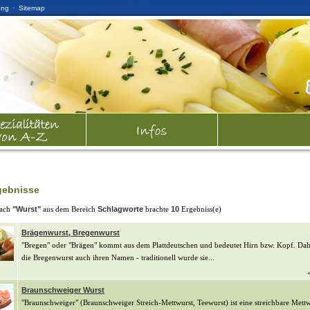
·
ung
Sitemap
gebnisse
nach
"Wurst"
aus dem Bereich
Schlagworte
brachte
10
Ergebniss(e)
Brägenwurst, Bregenwurst
"Bregen" oder "Brägen" kommt aus dem Plattdeutschen und bedeutet Hirn bzw. Kopf. Dah
die Bregenwurst auch ihren Namen - traditionell wurde sie...
Braunschweiger Wurst
"Braunschweiger" (Braunschweiger Streich-Mettwurst, Teewurst) ist eine streichbare Mett