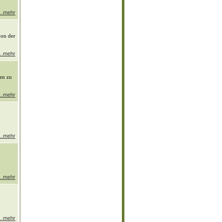
...mehr
von der
...mehr
zen zu
...mehr
...mehr
...mehr
...mehr