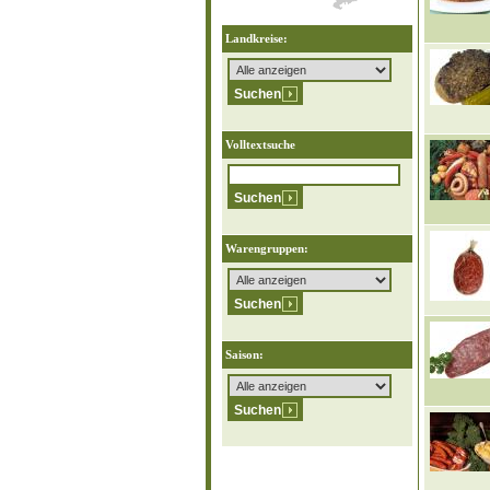
Landkreise:
Volltextsuche
Warengruppen:
Saison: