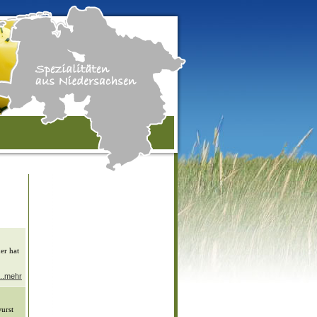
er hat
...mehr
wurst