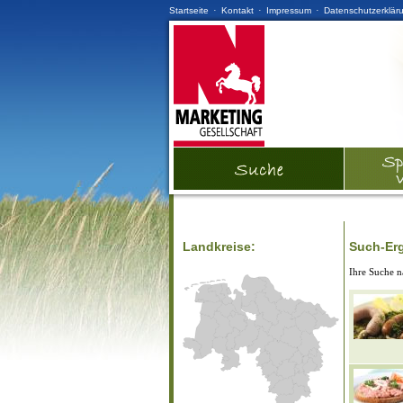
·
·
·
Startseite
Kontakt
Impressum
Datenschutzerklär
Landkreise:
Such-Er
Ihre Suche 