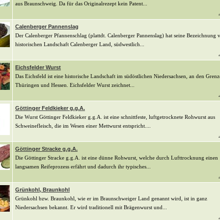
aus Braunschweig. Da für das Originalrezept kein Patent...
Calenberger Pannenslag
Der Calenberger Pfannenschlag (plattdt. Calenberger Pannenslag) hat seine Bezeichnung 
historischen Landschaft Calenberger Land, südwestlich...
Eichsfelder Wurst
Das Eichsfeld ist eine historische Landschaft im südöstlichen Niedersachsen, an den Gren
Thüringen und Hessen. Eichsfelder Wurst zeichnet...
Göttinger Feldkieker g.g.A.
Die Wurst Göttinger Feldkieker g.g.A. ist eine schnittfeste, luftgetrocknete Rohwurst aus
Schweinefleisch, die im Wesen einer Mettwurst entspricht....
Göttinger Stracke g.g.A.
Die Göttinger Stracke g.g.A. ist eine dünne Rohwurst, welche durch Lufttrocknung einen
langsamen Reifeprozess erfährt und dadurch ihr typisches...
Grünkohl, Braunkohl
Grünkohl bzw. Braunkohl, wie er im Braunschweiger Land genannt wird, ist in ganz
Niedersachsen bekannt. Er wird traditionell mit Brägenwurst und...