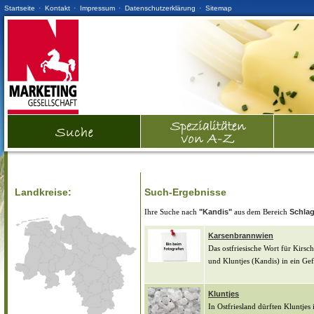
·
·
·
·
Startseite
Kontakt
Impressum
Datenschutzerklärung
Sitemap
Landkreise:
Such-Ergebnisse
Ihre Suche nach
"Kandis"
aus dem Bereich
Schla
Karsenbrannwien
Das ostfriesische Wort für Kirs
und Kluntjes (Kandis) in ein Gef
Kluntjes
In Ostfriesland dürften Kluntje