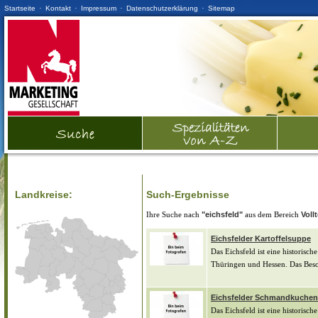
·
·
·
·
Startseite
Kontakt
Impressum
Datenschutzerklärung
Sitemap
Landkreise:
Such-Ergebnisse
Ihre Suche nach
"eichsfeld"
aus dem Bereich
Voll
Eichsfelder Kartoffelsuppe
Das Eichsfeld ist eine historisc
Thüringen und Hessen. Das Beson
Eichsfelder Schmandkuchen
Das Eichsfeld ist eine historisc