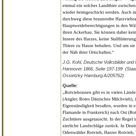
einmal ein solches Landthier zwischen
wieder heimgeschickt werden. Auch in
durchweg diese braunrothe Harzviehra
Hauptweideberechtigungen in den Wäl
ihren Ackerbau. Sie können daher kei
Innere des Harzes, keine Stallfütterun
Thiere zu Hause behalten. Und um sie 
der Näh ihrer Ortschaften.“
J.G. Kohl, Deutsche Volksbilder und
Hannover 1866, Seite 197-199 (Staats
Ossietzky Hamburg A/205762)
Quelle:
„Rotviehrassen gibt es in vielen Län
(Angler, Rotes Dänisches Milchvieh), i
Eigenständigkeit besaßen, wurden in 
Flamande in Frankreich) nach Ost (Ro
Zuchttiere ausgetauscht. In der Regel 
zierliche Landschläge zurück. In Deut
Odenwälder Rotvieh, Harzer Rotvieh, V