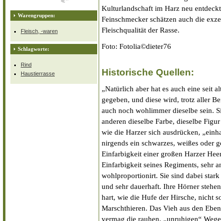
Kulturlandschaft im Harz neu entdeckt
Warengruppen:
Feinschmecker schätzen auch die exze
Fleischqualität der Rasse.
Fleisch, -waren
Foto: Fotolia©dieter76
Schlagworte:
Rind
Historische Quellen:
Haustierrasse
„Natürlich aber hat es auch eine seit 
gegeben, und diese wird, trotz aller 
auch noch wohlimmer dieselbe sein. S
anderen dieselbe Farbe, dieselbe Figur
wie die Harzer sich ausdrücken, „einh
nirgends ein schwarzes, weißes oder g
Einfarbigkeit einer großen Harzer Heer
Einfarbigkeit seines Regiments, sehr a
wohlproportionirt. Sie sind dabei sta
und sehr dauerhaft. Ihre Hörner stehen
hart, wie die Hufe der Hirsche, nicht s
Marschthieren. Das Vieh aus den Eben
vermag die rauhen, „unruhigen“ Wege