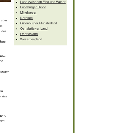
Land zwischen Elbe und Weser
Lüneburger Heide
Mittelweser
Nordsee
 oder
Oldenburger Münsterland
st
Osnabrücker Land
, das
Ostfriesland
Weserbergland
Sose
nach
und
versen
 zu
rsten
ltung
eim