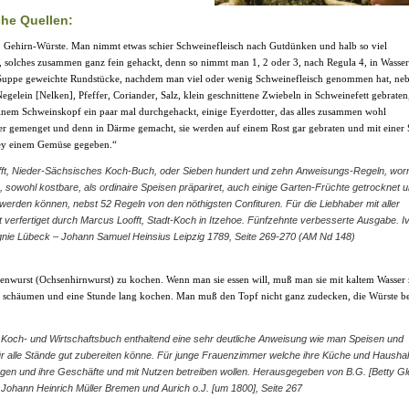
che Quellen:
 Gehirn-Würste. Man nimmt etwas schier Schweinefleisch nach Gutdünken und halb so viel
, solches zusammen ganz fein gehackt, denn so nimmt man 1, 2 oder 3, nach Regula 4, in Wasser
-Suppe geweichte Rundstücke, nachdem man viel oder wenig Schweinefleisch genommen hat, neb
egelein [Nelken], Pfeffer, Coriander, Salz, klein geschnittene Zwiebeln in Schweinefett gebraten
inem Schweinskopf ein paar mal durchgehackt, einige Eyerdotter, das alles zusammen wohl
r gemenget und denn in Därme gemacht, sie werden auf einem Rost gar gebraten und mit einer 
bey einem Gemüse gegeben.“
ft, Nieder-Sächsisches Koch-Buch, oder Sieben hundert und zehn Anweisungs-Regeln, wor
e, sowohl kostbare, als ordinaire Speisen präpariret, auch einige Garten-Früchte getrocknet 
erden können, nebst 52 Regeln von den nöthigsten Confituren. Für die Liebhaber mit aller
it verfertiget durch Marcus Loofft, Stadt-Koch in Itzehoe. Fünfzehnte verbesserte Ausgabe. I
ie Lübeck – Johann Samuel Heinsius Leipzig 1789, Seite 269-270 (AM Nd 148)
nwurst (Ochsenhirnwurst) zu kochen. Wenn man sie essen will, muß man sie mit kaltem Wasser
, schäumen und eine Stunde lang kochen. Man muß den Topf nicht ganz zudecken, die Würste be
Koch- und Wirtschaftsbuch enthaltend eine sehr deutliche Anweisung wie man Speisen und
r alle Stände gut zubereiten könne. Für junge Frauenzimmer welche ihre Küche und Hausha
rgen und ihre Geschäfte und mit Nutzen betreiben wollen. Herausgegeben von B.G. [Betty Gl
 Johann Heinrich Müller Bremen und Aurich o.J. [um 1800], Seite 267