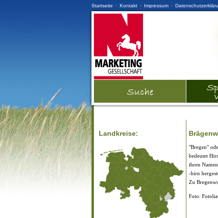
·
·
·
Startseite
Kontakt
Impressum
Datenschutzerklär
Landkreise:
Brägenw
"Bregen" od
bedeutet Hir
ihren Namen 
-hirn hergest
Zu Bregenwu
Foto: Fotol