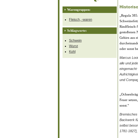
Historis
Warengruppen:
„Regula 385.
Fleisch, -waren
Schweinefett
Rindfleisch
Schlagworte:
gestoßenen N
Gehirn aus e
Schwein
durcheinande
Wurst
oder sonst 
Kohl
Marcus Loof
alle und jed
eingemacht w
Aufrichtigke
und Compagn
„Ochsenbräge
Feuer setzen
sonst.“
Bremisches 
Backwerk fü
selbst beso
1781-1827],