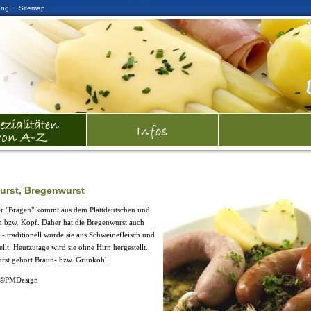
·
ung
Sitemap
urst, Bregenwurst
er "Brägen" kommt aus dem Plattdeutschen und
n bzw. Kopf. Daher hat die Bregenwurst auch
- traditionell wurde sie aus Schweinefleisch und
ellt. Heutzutage wird sie ohne Hirn hergestellt.
rst gehört Braun- bzw. Grünkohl.
ia©PMDesign