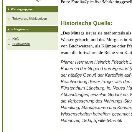
Foto: Fotolia©picsfive/Marketinggesell
Warengruppen:
Teigwaren, Mehlspeisen
Historische Quelle:
Schlagworte:
„Des Mittags isst er sie mehrenteils a
Kloß
Wasser gekocht und des Morgens in Sc
Buchweizen
von Buchweitzen, als Klümpe oder Pfa
wann die fortwährende Reihe von Kart
Pfarrer Hermann Heinrich Friedrich 
Bauern in der Gegend von Egestorf (N
der häufige Genuß der Kartoffeln auf
Beantwortung dieser Frage, aus den 
Fürstenthum Lüneburg. In: Neues Ha
Abhandlungen, einzelne Gedanken, N
die Verbesserung des Nahrungs-Stand
Handlung, Manufacturen und Künste, 
Wissenschaften betreffen, gesamlet u
Hannover, 1803, Spalte 545-566