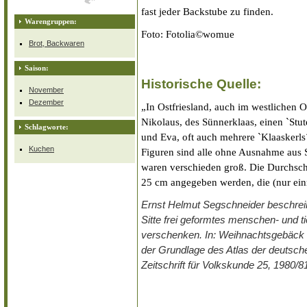
fast jeder Backstube zu finden.
Warengruppen:
Foto: Fotolia©womue
Brot, Backwaren
Saison:
Historische Quelle:
November
Dezember
„In Ostfriesland, auch im westlichen O
Nikolaus, des Sünnerklaas, einen `Stut
Schlagworte:
und Eva, oft auch mehrere `Klaaskerls
Kuchen
Figuren sind alle ohne Ausnahme aus S
waren verschieden groß. Die Durchsch
25 cm angegeben werden, die (nur ei
Ernst Helmut Segschneider beschrei
Sitte frei geformtes menschen- und t
verschenken. In: Weihnachtsgebäck 
der Grundlage des Atlas der deutsch
Zeitschrift für Volkskunde 25, 1980/8